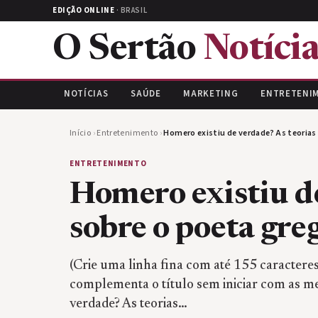
EDIÇÃO ONLINE
· BRASIL
O Sertão
Notícia
NOTÍCIAS
SAÚDE
MARKETING
ENTRETENI
Início
›
Entretenimento
›
Homero existiu de verdade? As teorias
ENTRETENIMENTO
Homero existiu de
sobre o poeta gre
(Crie uma linha fina com até 155 caractere
complementa o título sem iniciar com as m
verdade? As teorias…