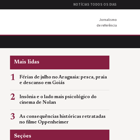
NOTÍCIAS TODOS OS DIAS
Jornalismo
de referência
Mais lidas
1
Férias de julho no Araguaia: pesca, praia
e descanso em Goiás
2
Insônia e o lado mais psicológico do
cinema de Nolan
3
As consequências históricas retratadas
no filme Oppenheimer
Seções