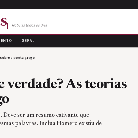
s
Notícias todos os dias
MENTO
GERAL
 sobre o poeta grego
 verdade? As teorias
go
s. Deve ser um resumo cativante que
esmas palavras. Inclua Homero existiu de