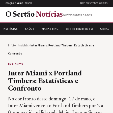
EDIÇÃO ONLINE
· BRASIL
NOTÍCIAS TODOS OS DIAS
O Sertão
Notícias
Notícias todos os dias
NOTÍCIAS
SAÚDE
MARKETING
ENTRETENIMENTO
GERAL
Início
›
Insights
›
Inter Miami x Portland Timbers: Estatísticas e
Confronto
INSIGHTS
Inter Miami x Portland
Timbers: Estatísticas e
Confronto
No confronto deste domingo, 17 de maio, o
Inter Miami venceu o Portland Timbers por 2 a
0, em partida válida pela Major League Soccer