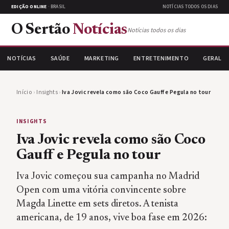
EDIÇÃO ONLINE
· BRASIL
NOTÍCIAS TODOS OS DIAS
O Sertão
Notícias
Notícias todos os dias
NOTÍCIAS
SAÚDE
MARKETING
ENTRETENIMENTO
GERAL
Início
›
Insights
›
Iva Jovic revela como são Coco Gauff e Pegula no tour
INSIGHTS
Iva Jovic revela como são Coco
Gauff e Pegula no tour
Iva Jovic começou sua campanha no Madrid
Open com uma vitória convincente sobre
Magda Linette em sets diretos. A tenista
americana, de 19 anos, vive boa fase em 2026: