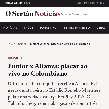
EDIÇÃO ONLINE
· BRASIL
NOTÍCIAS TODOS OS DIAS
O Sertão
Notícias
Notícias todos os dias
NOTÍCIAS
SAÚDE
MARKETING
ENTRETENIMENTO
GERAL
Início
›
Insights
›
Junior x Alianza: placar ao vivo no Colombiano
INSIGHTS
Junior x Alianza: placar ao
vivo no Colombiano
O Junior de Barranquilla recebe o Alianza FC
nesta quinta-feira no Estádio Romelio Martínez
pela nona rodada da Liga BetPlay 2026. O
Tubarão chega com a obrigação de somar três…