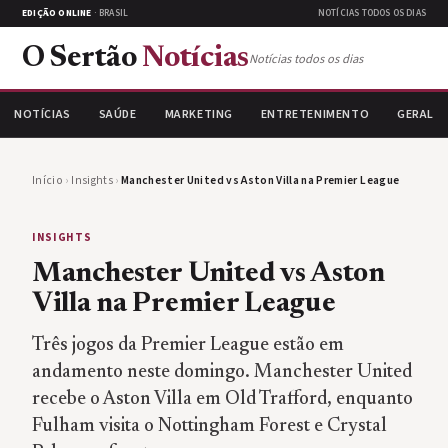
EDIÇÃO ONLINE
· BRASIL
NOTÍCIAS TODOS OS DIAS
O Sertão
Notícias
Notícias todos os dias
NOTÍCIAS
SAÚDE
MARKETING
ENTRETENIMENTO
GERAL
Início
›
Insights
›
Manchester United vs Aston Villa na Premier League
INSIGHTS
Manchester United vs Aston
Villa na Premier League
Três jogos da Premier League estão em
andamento neste domingo. Manchester United
recebe o Aston Villa em Old Trafford, enquanto
Fulham visita o Nottingham Forest e Crystal