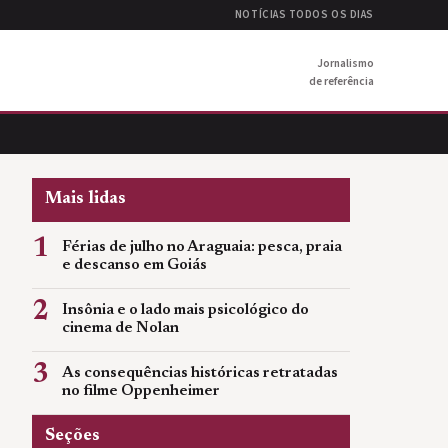
NOTÍCIAS TODOS OS DIAS
Jornalismo
de referência
Mais lidas
1
Férias de julho no Araguaia: pesca, praia
e descanso em Goiás
2
Insônia e o lado mais psicológico do
cinema de Nolan
3
As consequências históricas retratadas
no filme Oppenheimer
Seções