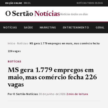
EDIÇÃO ONLINE
· BRASIL
NOTÍCIAS TODOS OS DIAS
O Sertão
Notícias
Notícias todos os dias
NOTÍCIAS
SAÚDE
MARKETING
ENTRETENIMENTO
GERAL
Início
›
Notícias
›
MS gera 1.779 empregos em maio, mas comércio fecha
226 vagas
NOTÍCIAS
MS gera 1.779 empregos em
maio, mas comércio fecha 226
vagas
Por O Sertão Notícias
·
30 de junho de 2026
·
2 min de leitura