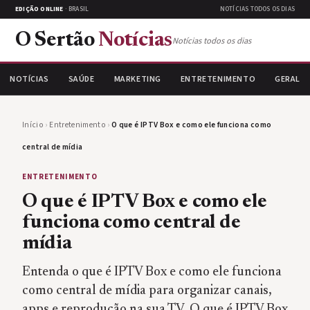
EDIÇÃO ONLINE
· BRASIL
NOTÍCIAS TODOS OS DIAS
O Sertão
Notícias
Notícias todos os dias
NOTÍCIAS
SAÚDE
MARKETING
ENTRETENIMENTO
GERAL
Início
›
Entretenimento
›
O que é IPTV Box e como ele funciona como
central de mídia
ENTRETENIMENTO
O que é IPTV Box e como ele
funciona como central de
mídia
Entenda o que é IPTV Box e como ele funciona
como central de mídia para organizar canais,
apps e reprodução na sua TV. O que é IPTV Box