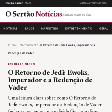
EDIÇÃO ONLINE
· BRASIL
NOTÍCIAS TODOS OS DIAS
O Sertão
Notícias
Notícias todos os dias
NOTÍCIAS
SAÚDE
MARKETING
ENTRETENIMENTO
GERAL
Início
›
Entretenimento
›
O Retorno de Jedi: Ewoks, Imperador e a
Redenção de Vader
ENTRETENIMENTO
O Retorno de Jedi: Ewoks,
Imperador e a Redenção de
Vader
Uma leitura clara sobre como O Retorno de
Jedi: Ewoks, Imperador e a Redenção de Vader
fecha arcos, emociona e divide fãs, com dicas