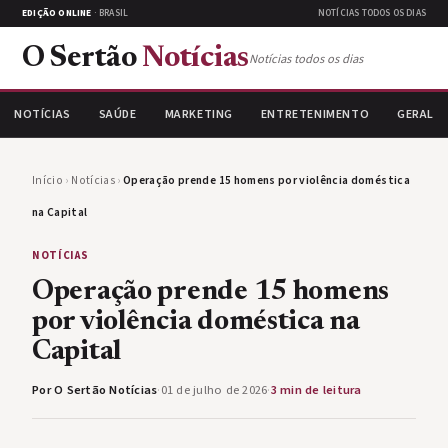
EDIÇÃO ONLINE
· BRASIL
NOTÍCIAS TODOS OS DIAS
O Sertão
Notícias
Notícias todos os dias
NOTÍCIAS
SAÚDE
MARKETING
ENTRETENIMENTO
GERAL
Início
›
Notícias
›
Operação prende 15 homens por violência doméstica
na Capital
NOTÍCIAS
Operação prende 15 homens
por violência doméstica na
Capital
Por O Sertão Notícias
·
01 de julho de 2026
·
3 min de leitura