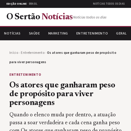
EDIÇÃO ONLINE
· BRASIL
NOTÍCIAS TODOS OS DIAS
O Sertão
Notícias
Notícias todos os dias
NOTÍCIAS
SAÚDE
MARKETING
ENTRETENIMENTO
GERAL
Início
›
Entretenimento
›
Os atores que ganharam peso de propósito
para viver personagens
ENTRETENIMENTO
Os atores que ganharam peso
de propósito para viver
personagens
Quando o elenco muda por dentro, a atuação
passa a soar verdadeira e cada cena ganha peso
com Os atores que ganharam peso de propósito