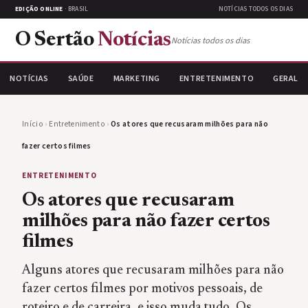
EDIÇÃO ONLINE
· BRASIL
NOTÍCIAS TODOS OS DIAS
O Sertão
Notícias
Notícias todos os dias
NOTÍCIAS
SAÚDE
MARKETING
ENTRETENIMENTO
GERAL
Início
›
Entretenimento
›
Os atores que recusaram milhões para não
fazer certos filmes
ENTRETENIMENTO
Os atores que recusaram
milhões para não fazer certos
filmes
Alguns atores que recusaram milhões para não
fazer certos filmes por motivos pessoais, de
roteiro e de carreira, e isso muda tudo. Os