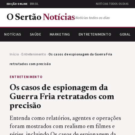
EDIÇÃO ONLINE
· BRASIL
NOTÍCIAS TODOS OS DIAS
O Sertão
Notícias
Notícias todos os dias
NOTÍCIAS
SAÚDE
MARKETING
ENTRETENIMENTO
GERAL
Início
›
Entretenimento
›
Os casos de espionagem da Guerra Fria
retratados com precisão
ENTRETENIMENTO
Os casos de espionagem da
Guerra Fria retratados com
precisão
Entenda como relatórios, agentes e operações
foram mostrados com realismo em filmes e
séries, incluindo Os casos de espionagem da