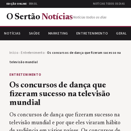
EDIÇÃO ONLINE
· BRASIL
NOTÍCIAS TODOS OS DIAS
O Sertão
Notícias
Notícias todos os dias
NOTÍCIAS
SAÚDE
MARKETING
ENTRETENIMENTO
GERAL
Início
›
Entretenimento
›
Os concursos de dança que fizeram sucesso na
televisão mundial
ENTRETENIMENTO
Os concursos de dança que
fizeram sucesso na televisão
mundial
Os concursos de dança que fizeram sucesso na
televisão mundial e por que eles viraram hábito
de audiência em vários países. Os concursos de