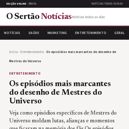
EDIÇÃO ONLINE
· BRASIL
NOTÍCIAS TODOS OS DIAS
O Sertão
Notícias
Notícias todos os dias
NOTÍCIAS
SAÚDE
MARKETING
ENTRETENIMENTO
GERAL
Início
›
Entretenimento
›
Os episódios mais marcantes do desenho de
Mestres do Universo
ENTRETENIMENTO
Os episódios mais marcantes
do desenho de Mestres do
Universo
Veja como episódios específicos de Mestres do
Universo moldam lutas, alianças e momentos
que ficaram na memória dos fãs Os episódios