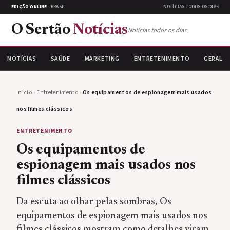
EDIÇÃO ONLINE
· BRASIL
NOTÍCIAS TODOS OS DIAS
O Sertão
Notícias
Notícias todos os dias
NOTÍCIAS
SAÚDE
MARKETING
ENTRETENIMENTO
GERAL
Início
›
Entretenimento
›
Os equipamentos de espionagem mais usados
nos filmes clássicos
ENTRETENIMENTO
Os equipamentos de
espionagem mais usados nos
filmes clássicos
Da escuta ao olhar pelas sombras, Os
equipamentos de espionagem mais usados nos
filmes clássicos mostram como detalhes viram