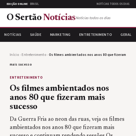
EDIÇÃO ONLINE
· BRASIL
NOTÍCIAS TODOS OS DIAS
O Sertão
Notícias
Notícias todos os dias
NOTÍCIAS
SAÚDE
MARKETING
ENTRETENIMENTO
GERAL
Início
›
Entretenimento
›
Os filmes ambientados nos anos 80 que fizeram
mais sucesso
ENTRETENIMENTO
Os filmes ambientados nos
anos 80 que fizeram mais
sucesso
Da Guerra Fria ao neon das ruas, veja os filmes
ambientados nos anos 80 que fizeram mais
sucesso e continuam rendendo sessões Os