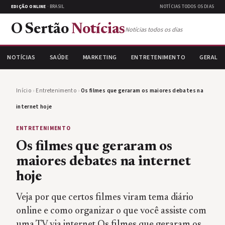
EDIÇÃO ONLINE
· BRASIL
NOTÍCIAS TODOS OS DIAS
O Sertão
Notícias
Notícias todos os dias
NOTÍCIAS
SAÚDE
MARKETING
ENTRETENIMENTO
GERAL
Início
›
Entretenimento
›
Os filmes que geraram os maiores debates na
internet hoje
ENTRETENIMENTO
Os filmes que geraram os
maiores debates na internet
hoje
Veja por que certos filmes viram tema diário
online e como organizar o que você assiste com
uma TV via internet Os filmes que geraram os