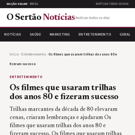
EDIÇÃO ONLINE
· BRASIL
NOTÍCIAS TODOS OS DIAS
O Sertão
Notícias
Notícias todos os dias
NOTÍCIAS
SAÚDE
MARKETING
ENTRETENIMENTO
GERAL
Início
›
Entretenimento
›
Os filmes que usaram trilhas dos anos 80 e
fizeram sucesso
ENTRETENIMENTO
Os filmes que usaram trilhas
dos anos 80 e fizeram sucesso
Trilhas marcantes da década de 80 elevaram
cenas, criaram lembranças e ajudaram Os
filmes que usaram trilhas dos anos 80 e
fizeram sucesso. Os filmes que usaram trilhas