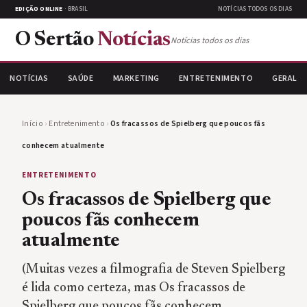
EDIÇÃO ONLINE
· BRASIL
NOTÍCIAS TODOS OS DIAS
O Sertão
Notícias
Notícias todos os dias
NOTÍCIAS
SAÚDE
MARKETING
ENTRETENIMENTO
GERAL
Início
›
Entretenimento
›
Os fracassos de Spielberg que poucos fãs
conhecem atualmente
ENTRETENIMENTO
Os fracassos de Spielberg que
poucos fãs conhecem
atualmente
(Muitas vezes a filmografia de Steven Spielberg
é lida como certeza, mas Os fracassos de
Spielberg que poucos fãs conhecem