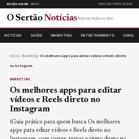
EDIÇÃO ONLINE
· BRASIL
NOTÍCIAS TODOS OS DIAS
O Sertão
Notícias
Notícias todos os dias
NOTÍCIAS
SAÚDE
MARKETING
ENTRETENIMENTO
GERAL
Início
›
Marketing
›
Os melhores apps para editar vídeos e Reels direto
no Instagram
MARKETING
Os melhores apps para editar
vídeos e Reels direto no
Instagram
(Guia prático para quem busca Os melhores
apps para editar vídeos e Reels direto no
Instagram, com cortes, textos e ritmo direto no