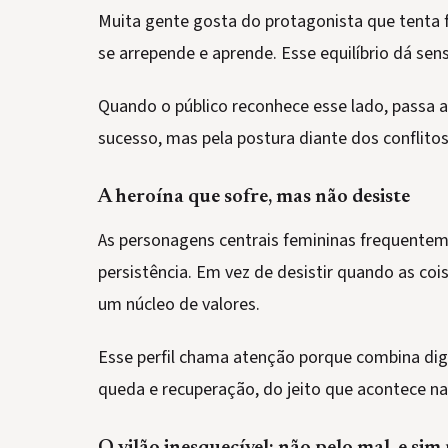
Muita gente gosta do protagonista que tenta fa
se arrepende e aprende. Esse equilíbrio dá se
Quando o público reconhece esse lado, passa a
sucesso, mas pela postura diante dos conflitos
A heroína que sofre, mas não desiste
As personagens centrais femininas frequente
persistência. Em vez de desistir quando as c
um núcleo de valores.
Esse perfil chama atenção porque combina dig
queda e recuperação, do jeito que acontece na 
O vilão inesquecível: não pelo mal, e sim