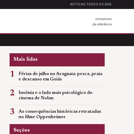
NOTÍCIAS TODOS OS DIAS
Jornalismo
de referência
Mais lidas
1
Férias de julho no Araguaia: pesca, praia
e descanso em Goiás
2
Insônia e o lado mais psicológico do
cinema de Nolan
3
As consequências históricas retratadas
no filme Oppenheimer
Seções