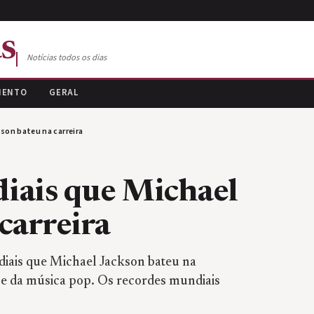
s
Notícias todos os dias
MENTO
GERAL
son bateu na carreira
iais que Michael
carreira
diais que Michael Jackson bateu na
e da música pop. Os recordes mundiais