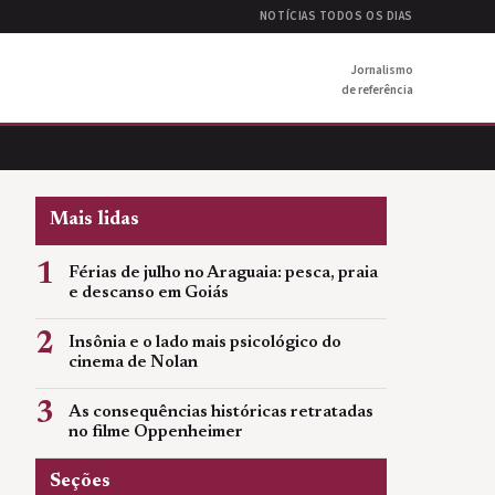
NOTÍCIAS TODOS OS DIAS
Jornalismo
de referência
Mais lidas
1
Férias de julho no Araguaia: pesca, praia
e descanso em Goiás
2
Insônia e o lado mais psicológico do
cinema de Nolan
3
As consequências históricas retratadas
no filme Oppenheimer
Seções