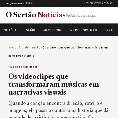
EDIÇÃO ONLINE
· BRASIL
NOTÍCIAS TODOS OS DIAS
O Sertão
Notícias
Notícias todos os dias
NOTÍCIAS
SAÚDE
MARKETING
ENTRETENIMENTO
GERAL
Início
›
Entretenimento
›
Os videoclipes que transformaram músicas em
narrativas visuais
ENTRETENIMENTO
Os videoclipes que
transformaram músicas em
narrativas visuais
Quando a canção encontra direção, roteiro e
imagens, ela passa a contar uma história que dá
vontade de assistir do começo ao fim. Os