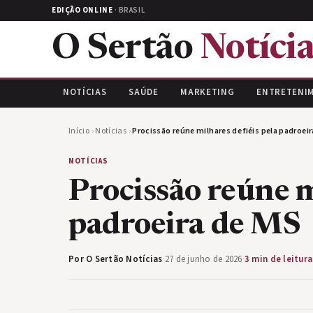
EDIÇÃO ONLINE
· BRASIL
O Sertão
Notícia
NOTÍCIAS
SAÚDE
MARKETING
ENTRETENI
Início
›
Notícias
›
Procissão reúne milhares de fiéis pela padroei
NOTÍCIAS
Procissão reúne m
padroeira de MS
Por O Sertão Notícias
·
27 de junho de 2026
·
3 min de leitura