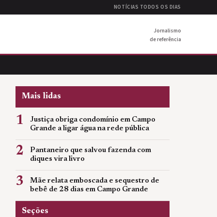
NOTÍCIAS TODOS OS DIAS
Jornalismo
de referência
Mais lidas
1
Justiça obriga condomínio em Campo
Grande a ligar água na rede pública
2
Pantaneiro que salvou fazenda com
diques vira livro
3
Mãe relata emboscada e sequestro de
bebê de 28 dias em Campo Grande
Seções