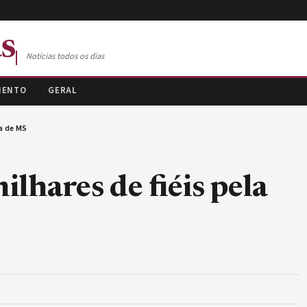
s
Notícias todos os dias
MENTO
GERAL
ra de MS
ilhares de fiéis pela