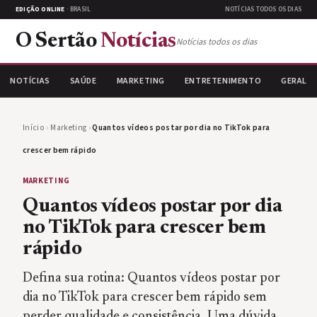
EDIÇÃO ONLINE
· BRASIL
NOTÍCIAS TODOS OS DIAS
O Sertão
Notícias
Notícias todos os dias
NOTÍCIAS
SAÚDE
MARKETING
ENTRETENIMENTO
GERAL
Início
›
Marketing
›
Quantos vídeos postar por dia no TikTok para
crescer bem rápido
MARKETING
Quantos vídeos postar por dia
no TikTok para crescer bem
rápido
Defina sua rotina: Quantos vídeos postar por
dia no TikTok para crescer bem rápido sem
perder qualidade e consistência. Uma dúvida