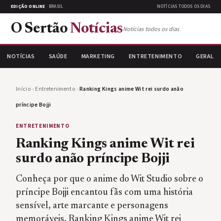
EDIÇÃO ONLINE
· BRASIL
NOTÍCIAS TODOS OS DIAS
O Sertão
Notícias
Notícias todos os dias
NOTÍCIAS
SAÚDE
MARKETING
ENTRETENIMENTO
GERAL
Início
›
Entretenimento
›
Ranking Kings anime Wit rei surdo anão
príncipe Bojji
ENTRETENIMENTO
Ranking Kings anime Wit rei
surdo anão príncipe Bojji
Conheça por que o anime do Wit Studio sobre o
príncipe Bojji encantou fãs com uma história
sensível, arte marcante e personagens
memoráveis. Ranking Kings anime Wit rei