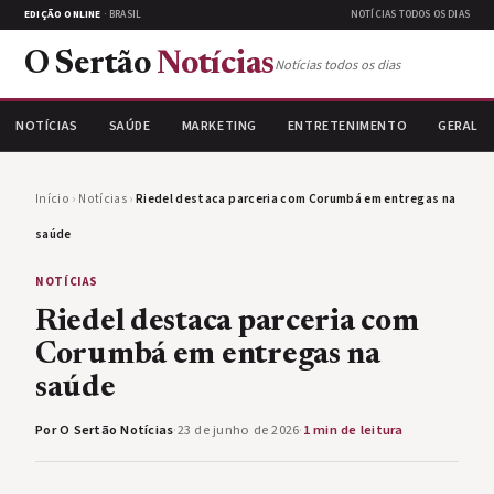
EDIÇÃO ONLINE
· BRASIL
NOTÍCIAS TODOS OS DIAS
O Sertão
Notícias
Notícias todos os dias
NOTÍCIAS
SAÚDE
MARKETING
ENTRETENIMENTO
GERAL
Início
›
Notícias
›
Riedel destaca parceria com Corumbá em entregas na
saúde
NOTÍCIAS
Riedel destaca parceria com
Corumbá em entregas na
saúde
Por O Sertão Notícias
·
23 de junho de 2026
·
1 min de leitura