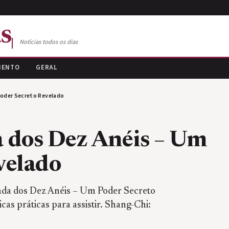
s
Notícias todos os dias
MENTO
GERAL
Poder Secreto Revelado
 dos Dez Anéis – Um
velado
enda dos Dez Anéis – Um Poder Secreto
as práticas para assistir. Shang-Chi: