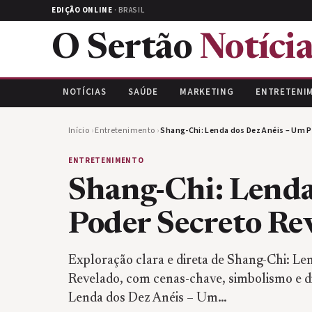
EDIÇÃO ONLINE
· BRASIL
O Sertão
Notícia
NOTÍCIAS
SAÚDE
MARKETING
ENTRETENI
Início
›
Entretenimento
›
Shang-Chi: Lenda dos Dez Anéis – Um 
ENTRETENIMENTO
Shang-Chi: Lenda
Poder Secreto Re
Exploração clara e direta de Shang-Chi: L
Revelado, com cenas-chave, simbolismo e dic
Lenda dos Dez Anéis – Um…