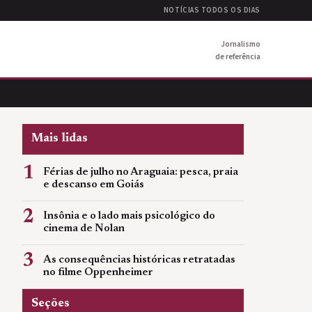
NOTÍCIAS TODOS OS DIAS
Jornalismo
de referência
Mais lidas
1
Férias de julho no Araguaia: pesca, praia
e descanso em Goiás
2
Insônia e o lado mais psicológico do
cinema de Nolan
3
As consequências históricas retratadas
no filme Oppenheimer
Seções