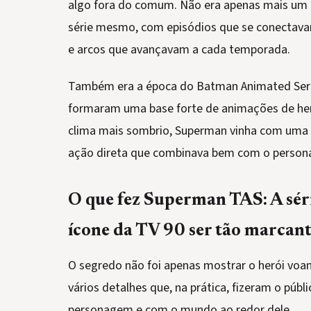
algo fora do comum. Não era apenas mais um 
série mesmo, com episódios que se conectava
e arcos que avançavam a cada temporada.
Também era a época do Batman Animated Seri
formaram uma base forte de animações de her
clima mais sombrio, Superman vinha com uma mi
ação direta que combinava bem com o perso
O que fez Superman TAS: A sér
ícone da TV 90 ser tão marcan
O segredo não foi apenas mostrar o herói voan
vários detalhes que, na prática, fizeram o púb
personagem e com o mundo ao redor dele.