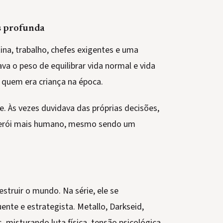
s profunda
tina, trabalho, chefes exigentes e uma
va o peso de equilibrar vida normal e vida
a quem era criança na época.
. Às vezes duvidava das próprias decisões,
o herói mais humano, mesmo sendo um
struir o mundo. Na série, ele se
nte e estrategista. Metallo, Darkseid,
, misturando luta física, tensão psicológica