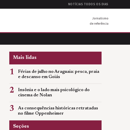
NOTÍCIAS TODOS OS DIAS
Jornalismo
de referência
Mais lidas
1
Férias de julho no Araguaia: pesca, praia
e descanso em Goiás
2
Insônia e o lado mais psicológico do
cinema de Nolan
3
As consequências históricas retratadas
no filme Oppenheimer
Seções