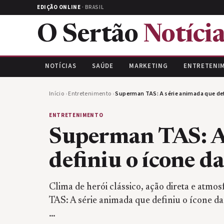
EDIÇÃO ONLINE
· BRASIL
O Sertão
Notícia
NOTÍCIAS
SAÚDE
MARKETING
ENTRETENI
Início
›
Entretenimento
›
Superman TAS: A série animada que defi
ENTRETENIMENTO
Superman TAS: A
definiu o ícone d
Clima de herói clássico, ação direta e atm
TAS: A série animada que definiu o ícone
…