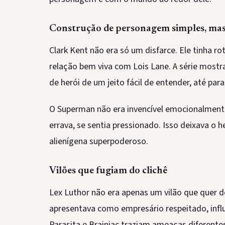
Construção de personagem simples, ma
Clark Kent não era só um disfarce. Ele tinha ro
relação bem viva com Lois Lane. A série mostra
de herói de um jeito fácil de entender, até par
O Superman não era invencível emocionalmente
errava, se sentia pressionado. Isso deixava 
alienígena superpoderoso.
Vilões que fugiam do clichê
Lex Luthor não era apenas um vilão que quer de
apresentava como empresário respeitado, influe
Parasita e Brainiac traziam ameaças diferentes