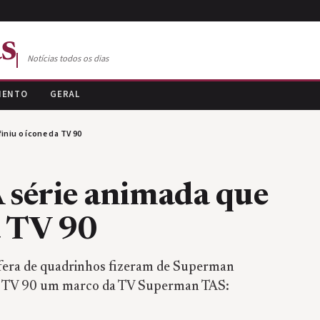
s
Notícias todos os dias
MENTO
GERAL
niu o ícone da TV 90
 série animada que
a TV 90
osfera de quadrinhos fizeram de Superman
 da TV 90 um marco da TV Superman TAS: