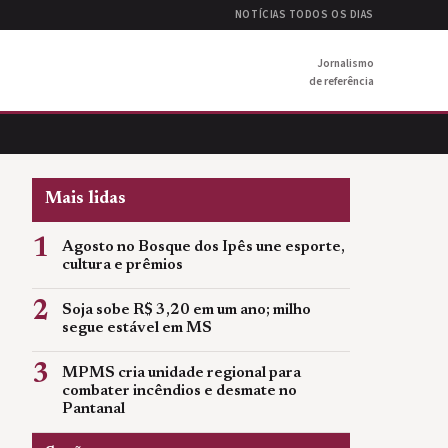
NOTÍCIAS TODOS OS DIAS
Jornalismo
de referência
Mais lidas
1
Agosto no Bosque dos Ipês une esporte,
cultura e prêmios
2
Soja sobe R$ 3,20 em um ano; milho
segue estável em MS
3
MPMS cria unidade regional para
combater incêndios e desmate no
Pantanal