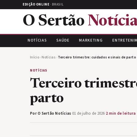
EDIÇÃO ONLINE
· BRASIL
O Sertão
Notícia
NOTÍCIAS
SAÚDE
MARKETING
ENTRETENI
Início
›
Notícias
›
Terceiro trimestre: cuidados e sinais de parto
NOTÍCIAS
Terceiro trimestre
parto
Por O Sertão Notícias
·
01 de julho de 2026
·
2 min de leitura