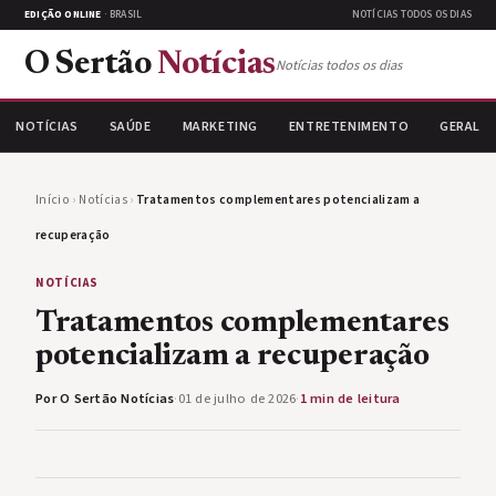
EDIÇÃO ONLINE
· BRASIL
NOTÍCIAS TODOS OS DIAS
O Sertão
Notícias
Notícias todos os dias
NOTÍCIAS
SAÚDE
MARKETING
ENTRETENIMENTO
GERAL
Início
›
Notícias
›
Tratamentos complementares potencializam a
recuperação
NOTÍCIAS
Tratamentos complementares
potencializam a recuperação
Por O Sertão Notícias
·
01 de julho de 2026
·
1 min de leitura