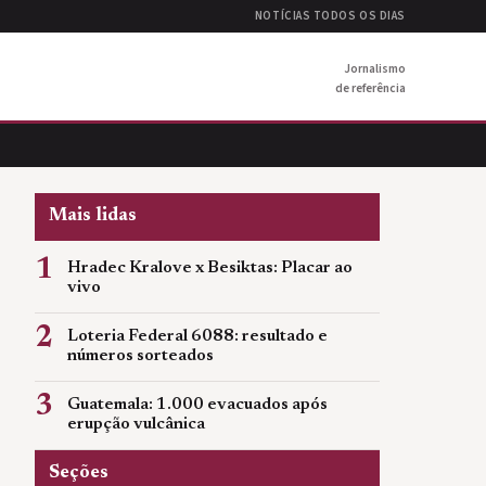
NOTÍCIAS TODOS OS DIAS
Jornalismo
de referência
Mais lidas
1
Hradec Kralove x Besiktas: Placar ao
vivo
2
Loteria Federal 6088: resultado e
números sorteados
3
Guatemala: 1.000 evacuados após
erupção vulcânica
Seções