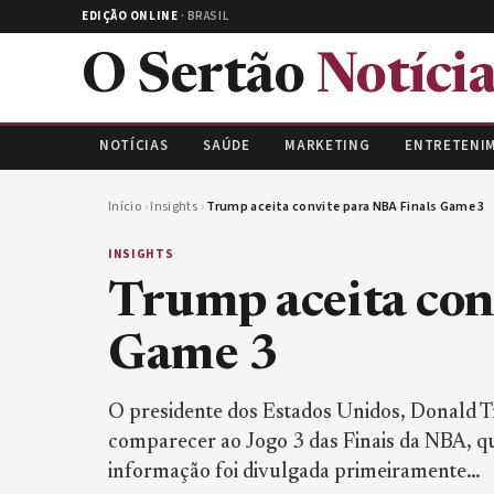
EDIÇÃO ONLINE
· BRASIL
O Sertão
Notícia
NOTÍCIAS
SAÚDE
MARKETING
ENTRETENI
Início
›
Insights
›
Trump aceita convite para NBA Finals Game 3
INSIGHTS
Trump aceita con
Game 3
O presidente dos Estados Unidos, Donald T
comparecer ao Jogo 3 das Finais da NBA, q
informação foi divulgada primeiramente…