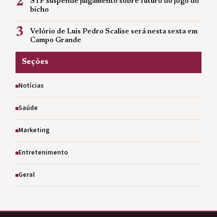
2
STF suspende julgamento sobre futuro do jogo do
bicho
3
Velório de Luis Pedro Scalise será nesta sexta em
Campo Grande
Seções
Notícias
Saúde
Marketing
Entretenimento
Geral