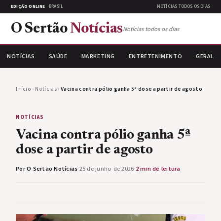
EDIÇÃO ONLINE
· BRASIL
NOTÍCIAS TODOS OS DIAS
O Sertão
Notícias
Notícias todos os dias
NOTÍCIAS
SAÚDE
MARKETING
ENTRETENIMENTO
GERAL
Início
›
Notícias
›
Vacina contra pólio ganha 5ª dose a partir de agosto
NOTÍCIAS
Vacina contra pólio ganha 5ª
dose a partir de agosto
Por O Sertão Notícias
·
25 de junho de 2026
·
2 min de leitura