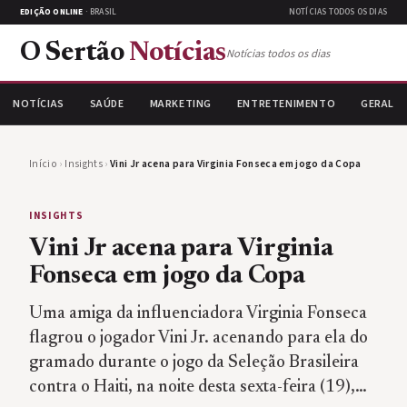
EDIÇÃO ONLINE
· BRASIL
NOTÍCIAS TODOS OS DIAS
O Sertão
Notícias
Notícias todos os dias
NOTÍCIAS
SAÚDE
MARKETING
ENTRETENIMENTO
GERAL
Início
›
Insights
›
Vini Jr acena para Virginia Fonseca em jogo da Copa
INSIGHTS
Vini Jr acena para Virginia
Fonseca em jogo da Copa
Uma amiga da influenciadora Virginia Fonseca
flagrou o jogador Vini Jr. acenando para ela do
gramado durante o jogo da Seleção Brasileira
contra o Haiti, na noite desta sexta-feira (19),…