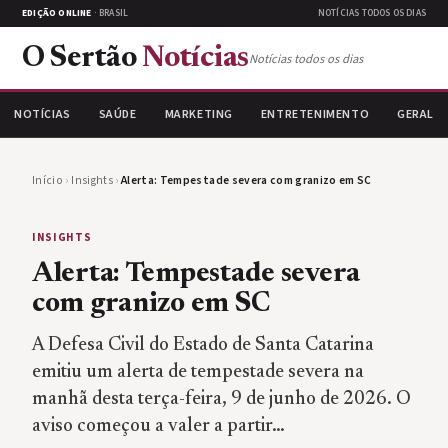
EDIÇÃO ONLINE
· BRASIL
NOTÍCIAS TODOS OS DIAS
O Sertão
Notícias
Notícias todos os dias
NOTÍCIAS
SAÚDE
MARKETING
ENTRETENIMENTO
GERAL
Início
›
Insights
›
Alerta: Tempestade severa com granizo em SC
INSIGHTS
Alerta: Tempestade severa
com granizo em SC
A Defesa Civil do Estado de Santa Catarina
emitiu um alerta de tempestade severa na
manhã desta terça-feira, 9 de junho de 2026. O
aviso começou a valer a partir…