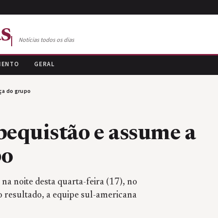
s
Notícias todos os dias
MENTO
GERAL
nça do grupo
bequistão e assume a
po
a noite desta quarta-feira (17), no
 resultado, a equipe sul-americana