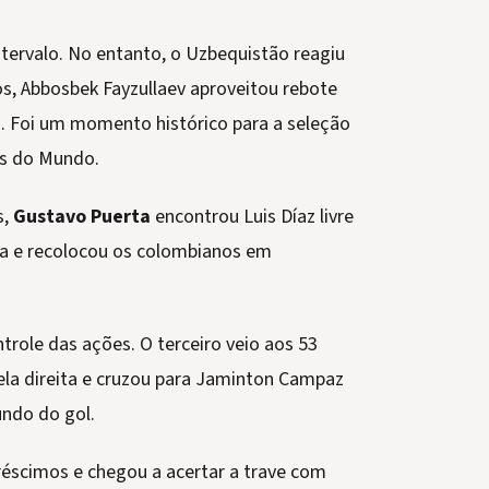
ntervalo. No entanto, o Uzbequistão reagiu
os, Abbosbek Fayzullaev aproveitou rebote
. Foi um momento histórico para a seleção
as do Mundo.
s,
Gustavo Puerta
encontrou Luis Díaz livre
ira e recolocou os colombianos em
role das ações. O terceiro veio aos 53
la direita e cruzou para Jaminton Campaz
undo do gol.
réscimos e chegou a acertar a trave com