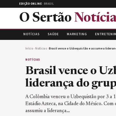
EDIÇÃO ONLINE
· BRASIL
O Sertão
Notícia
NOTÍCIAS
SAÚDE
MARKETING
ENTRETENI
Início
›
Notícias
›
Brasil vence o Uzbequistão e assume a lidera
NOTÍCIAS
Brasil vence o Uz
liderança do gru
A Colômbia venceu o Uzbequistão por 3 a 1 n
Estádio Azteca, na Cidade do México. Com o
assumiu a liderança…