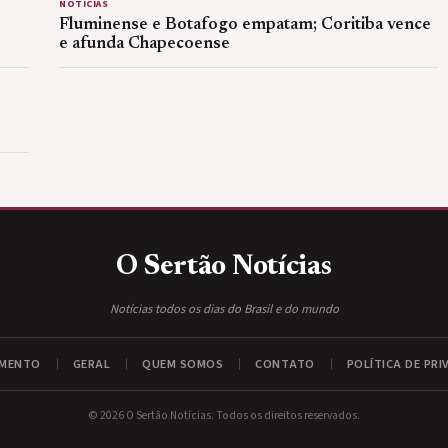
NOTÍCIAS
Fluminense e Botafogo empatam; Coritiba vence
e afunda Chapecoense
O Sertão
Notícias
Notícias todos os dias do Brasil e do mundo
IMENTO
GERAL
QUEM SOMOS
CONTATO
POLÍTICA DE PRI
© 2026 O Sertão Notícias. Todos os direitos reservados.