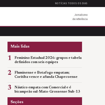
NOTÍCIAS TODOS OS DIAS
Jornalismo
de referência
Mais lidas
1
Feminino Estadual 2026: grupos e tabela
definidos com seis equipes
2
Fluminense e Botafogo empatam;
Coritiba vence e afunda Chapecoense
3
Náutico empata com Comercial e é
bicampeão sul-Mato-Grossense Sub-13
Seções