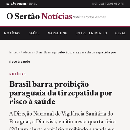
EDIÇÃO ONLINE
· BRASIL
NOTÍCIAS TODOS OS DIAS
O Sertão
Notícias
Notícias todos os dias
NOTÍCIAS
SAÚDE
MARKETING
ENTRETENIMENTO
GERAL
Início
›
Notícias
›
Brasil barra proibição paraguaia da tirzepatida por
risco à saúde
NOTÍCIAS
Brasil barra proibição
paraguaia da tirzepatida por
risco à saúde
A Direção Nacional de Vigilância Sanitária do
Paraguai, a Dinavisa, emitiu nesta quarta-feira
(20) um alerta sanitário proibindo a venda e o