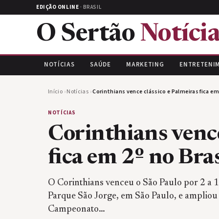
EDIÇÃO ONLINE
· BRASIL
O Sertão
Notícia
NOTÍCIAS
SAÚDE
MARKETING
ENTRETENI
Início
›
Notícias
›
Corinthians vence clássico e Palmeiras fica em
NOTÍCIAS
Corinthians vence
fica em 2º no Bra
O Corinthians venceu o São Paulo por 2 a 1 
Parque São Jorge, em São Paulo, e ampliou
Campeonato…