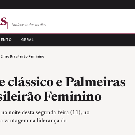
s
Notícias todos os dias
MENTO
GERAL
 2º no Brasileirão Feminino
 clássico e Palmeiras
sileirão Feminino
na noite desta segunda-feira (11), no
 a vantagem na liderança do