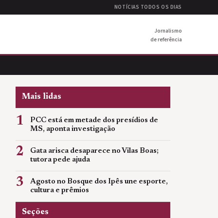
NOTÍCIAS TODOS OS DIAS
Jornalismo
de referência
Mais lidas
1
PCC está em metade dos presídios de
MS, aponta investigação
2
Gata arisca desaparece no Vilas Boas;
tutora pede ajuda
3
Agosto no Bosque dos Ipês une esporte,
cultura e prêmios
Seções