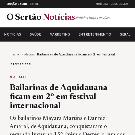
EDIÇÃO ONLINE
· BRASIL
NOTÍCIAS TODOS OS DIAS
O Sertão
Notícias
Notícias todos os dias
NOTÍCIAS
SAÚDE
MARKETING
ENTRETENIMENTO
GERAL
Início
›
Notícias
›
Bailarinas de Aquidauana ficam em 2º em festival
internacional
NOTÍCIAS
Bailarinas de Aquidauana
ficam em 2º em festival
internacional
Os bailarinos Mayara Martins e Danniel
Amaral, de Aquidauana, conquistaram o
segundo lugar no 15º Prêmio Desterro, um dos