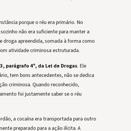
nstância porque o réu era primário. No
sozinho não era suficiente para manter a
de droga apreendida, somada à forma como
com atividade criminosa estruturada.
3, parágrafo 4º, da Lei de Drogas
. Ele
rio, tem bons antecedentes, não se dedica
ação criminosa. Quando reconhecido,
gamento foi justamente saber se o réu
órdão, a cocaína era transportada para outro
ente preparado para a ação ilícita. A