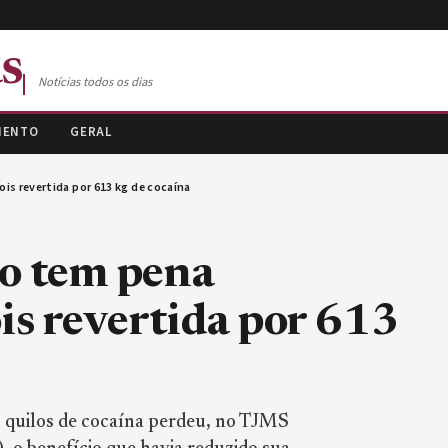
s
Notícias todos os dias
MENTO
GERAL
is revertida por 613 kg de cocaína
co tem pena
is revertida por 613
 quilos de cocaína perdeu, no TJMS