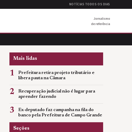
NOTÍCIAS TODOS OS DIAS
Jornalismo
de referência
Mais lidas
1
Prefeitura retira projeto tributário e
libera pauta na Câmara
2
Recuperação judicial não é lugar para
aprender fazendo
3
Ex-deputado faz campanha na fila do
banco pela Prefeitura de Campo Grande
Seções