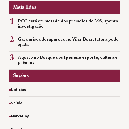
Mais lidas
1
PCC está em metade dos presídios de MS, aponta
investigação
2
Gata arisca desaparece no Vilas Boas; tutora pede
ajuda
3
Agosto no Bosque dos Ipês une esporte, cultura e
prêmios
Seções
Notícias
Saúde
Marketing