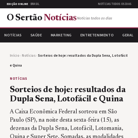
EDIÇÃO ONLINE
· BRASIL
NOTÍCIAS TODOS OS DIAS
O Sertão
Notícias
Notícias todos os dias
NOTÍCIAS
SAÚDE
MARKETING
ENTRETENIMENTO
GERAL
Início
›
Notícias
›
Sorteios de hoje: resultados da Dupla Sena, Lotofácil
e Quina
NOTÍCIAS
Sorteios de hoje: resultados da
Dupla Sena, Lotofácil e Quina
A Caixa Econômica Federal sorteou em São
Paulo (SP), na noite desta sexta-feira (15), as
dezenas da Dupla Sena, Lotofácil, Lotomania,
Quina e Super Sete. Somadas, as modalidades