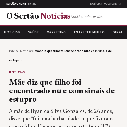
EDIÇÃO ONLINE
· BRASIL
NOTÍCIAS TODOS OS DIAS
O Sertão
Notícias
Notícias todos os dias
NOTÍCIAS
SAÚDE
MARKETING
ENTRETENIMENTO
GERAL
Início
›
Notícias
›
Mãe diz que filho foi encontrado nu e com sinais de
estupro
NOTÍCIAS
Mãe diz que filho foi
encontrado nu e com sinais de
estupro
A mãe de Ryan da Silva Gonzales, de 26 anos,
disse que “foi uma barbaridade” o que fizeram
com o filho. Ele morreu na quarta-feira (17),