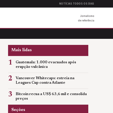
NOTÍCIAS TODOS OS DIAS
Jornalismo
de referência
Mais lidas
1
Guatemala: 1.000 evacuados após
erupção vulcânica
2
Vancouver Whitecaps: estreia na
Leagues Cup contra Atlante
3
Bitcoin recua a US$ 63,6 mil e consolida
preços
Seções