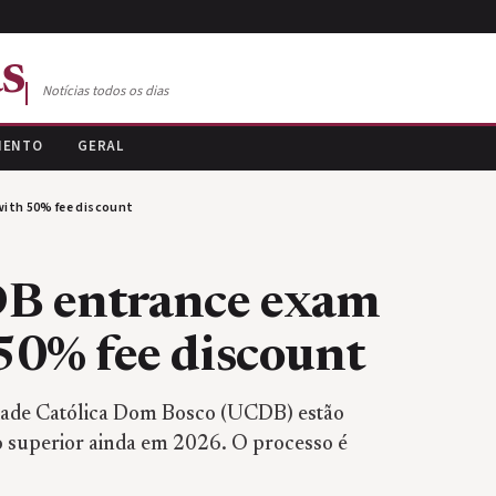
s
Notícias todos os dias
MENTO
GERAL
with 50% fee discount
DB entrance exam
50% fee discount
sidade Católica Dom Bosco (UCDB) estão
o superior ainda em 2026. O processo é