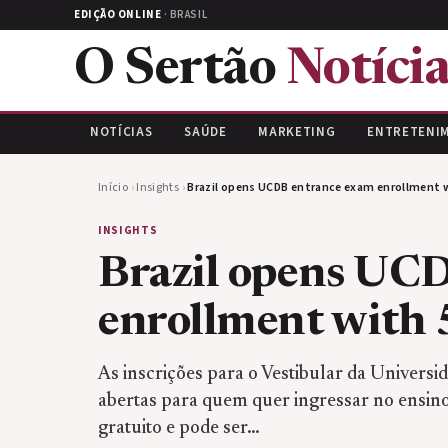
EDIÇÃO ONLINE
· BRASIL
O Sertão
Notícia
NOTÍCIAS
SAÚDE
MARKETING
ENTRETENI
Início
›
Insights
›
Brazil opens UCDB entrance exam enrollment 
INSIGHTS
Brazil opens UC
enrollment with 
As inscrições para o Vestibular da Univer
abertas para quem quer ingressar no ensin
gratuito e pode ser…