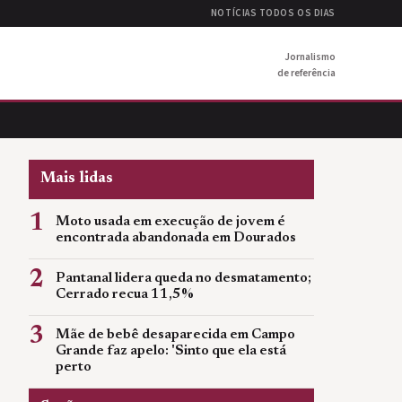
NOTÍCIAS TODOS OS DIAS
Jornalismo
de referência
Mais lidas
1
Moto usada em execução de jovem é
encontrada abandonada em Dourados
2
Pantanal lidera queda no desmatamento;
Cerrado recua 11,5%
3
Mãe de bebê desaparecida em Campo
Grande faz apelo: 'Sinto que ela está
perto