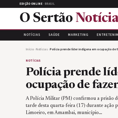
EDIÇÃO ONLINE
· BRASIL
O Sertão
Notícia
NOTÍCIAS
SAÚDE
MARKETING
ENTRETENI
Início
›
Notícias
›
Polícia prende líder indígena em ocupação d
NOTÍCIAS
Polícia prende lí
ocupação de faz
A Polícia Militar (PM) confirmou a prisão d
tarde desta quarta-feira (17) durante ação 
Limoeiro, em Amambai, município…