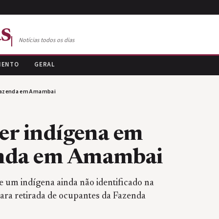
s
Notícias todos os dias
MENTO
GERAL
e fazenda em Amambai
der indígena em
enda em Amambai
e um indígena ainda não identificado na
para retirada de ocupantes da Fazenda