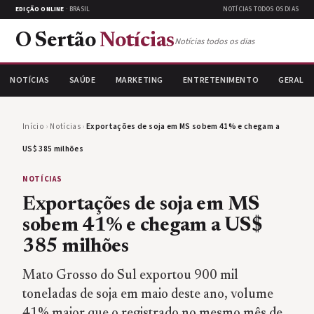
EDIÇÃO ONLINE
· BRASIL
NOTÍCIAS TODOS OS DIAS
O Sertão
Notícias
Notícias todos os dias
NOTÍCIAS
SAÚDE
MARKETING
ENTRETENIMENTO
GERAL
Início
›
Notícias
›
Exportações de soja em MS sobem 41% e chegam a
US$ 385 milhões
NOTÍCIAS
Exportações de soja em MS
sobem 41% e chegam a US$
385 milhões
Mato Grosso do Sul exportou 900 mil
toneladas de soja em maio deste ano, volume
41% maior que o registrado no mesmo mês de