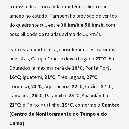
a massa de ar frio ainda mantém o clima mais
ameno no estado. Também há previsão de ventos
do quadrante sul, entre
30 km/h e 50 km/h
, com
possibilidade de rajadas acima de 50 km/h.
Para esta quarta-feira, considerando as máximas
previstas, Campo Grande deve chegar a
27°C
. Em
Dourados, a máxima será de
20°C
; Ponta Porã,
16°C
; Iguatemi,
21°C
; Três Lagoas,
27°C
;
Corumbá,
23°C
; Aquidauana,
22°C
; Coxim,
27°C
;
Camapuã,
26°C
; Paranaíba,
25°C
; Anaurilândia,
21°C
; e Porto Murtinho,
19°C
, conforme o
Cemtec
(Centro de Monitoramento do Tempo e do
Clima)
.