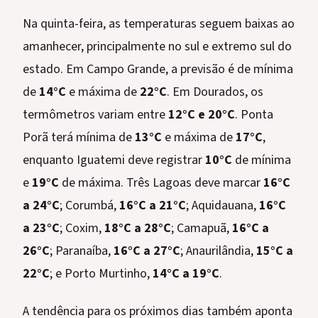
Na quinta-feira, as temperaturas seguem baixas ao
amanhecer, principalmente no sul e extremo sul do
estado. Em Campo Grande, a previsão é de mínima
de
14°C
e máxima de
22°C
. Em Dourados, os
termômetros variam entre
12°C e 20°C
. Ponta
Porã terá mínima de
13°C
e máxima de
17°C
,
enquanto Iguatemi deve registrar
10°C
de mínima
e
19°C
de máxima. Três Lagoas deve marcar
16°C
a 24°C
; Corumbá,
16°C a 21°C
; Aquidauana,
16°C
a 23°C
; Coxim,
18°C a 28°C
; Camapuã,
16°C a
26°C
; Paranaíba,
16°C a 27°C
; Anaurilândia,
15°C a
22°C
; e Porto Murtinho,
14°C a 19°C
.
A tendência para os próximos dias também aponta