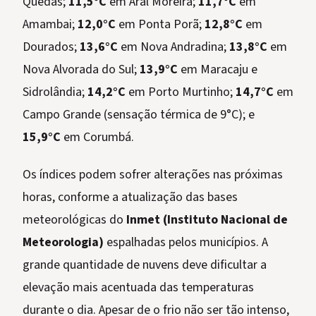
Quedas;
11,5°C
em Aral Moreira;
11,7°C
em
Amambai;
12,0°C
em Ponta Porã;
12,8°C
em
Dourados;
13,6°C
em Nova Andradina;
13,8°C
em
Nova Alvorada do Sul;
13,9°C
em Maracaju e
Sidrolândia;
14,2°C
em Porto Murtinho;
14,7°C
em
Campo Grande (sensação térmica de 9°C); e
15,9°C
em Corumbá.
Os índices podem sofrer alterações nas próximas
horas, conforme a atualização das bases
meteorológicas do
Inmet (Instituto Nacional de
Meteorologia)
espalhadas pelos municípios. A
grande quantidade de nuvens deve dificultar a
elevação mais acentuada das temperaturas
durante o dia. Apesar de o frio não ser tão intenso,