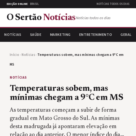
EDIÇÃO ONLINE
· BRASIL
NOTÍCIAS TODOS OS DIAS
O Sertão
Notícias
Notícias todos os dias
NOTÍCIAS
SAÚDE
MARKETING
ENTRETENIMENTO
GERAL
Início
›
Notícias
›
Temperaturas sobem, mas mínimas chegam a 9°C em
MS
NOTÍCIAS
Temperaturas sobem, mas
mínimas chegam a 9°C em MS
As temperaturas começam a subir de forma
gradual em Mato Grosso do Sul. As mínimas
desta madrugada já apontaram elevação em
relação ao dia anterior. O menor índice do dia…