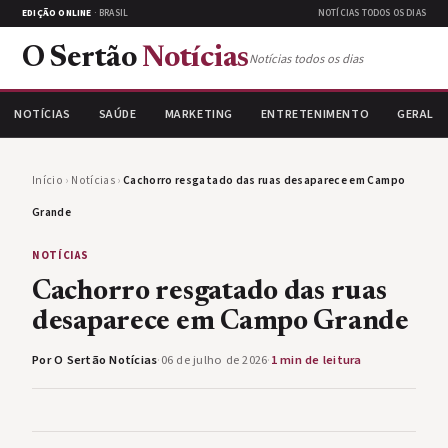
EDIÇÃO ONLINE
· BRASIL
NOTÍCIAS TODOS OS DIAS
O Sertão
Notícias
Notícias todos os dias
NOTÍCIAS
SAÚDE
MARKETING
ENTRETENIMENTO
GERAL
Início
›
Notícias
›
Cachorro resgatado das ruas desaparece em Campo
Grande
NOTÍCIAS
Cachorro resgatado das ruas
desaparece em Campo Grande
Por O Sertão Notícias
·
06 de julho de 2026
·
1 min de leitura