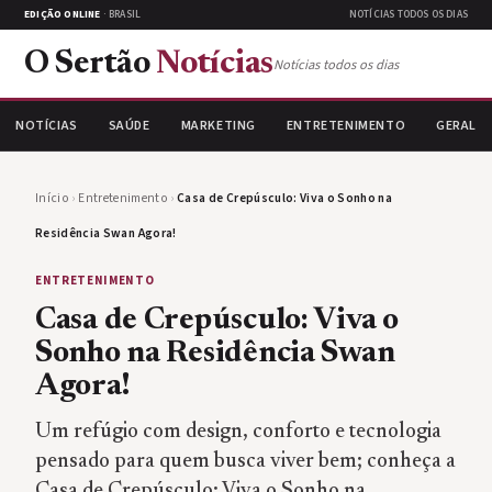
EDIÇÃO ONLINE
· BRASIL
NOTÍCIAS TODOS OS DIAS
O Sertão
Notícias
Notícias todos os dias
NOTÍCIAS
SAÚDE
MARKETING
ENTRETENIMENTO
GERAL
Início
›
Entretenimento
›
Casa de Crepúsculo: Viva o Sonho na
Residência Swan Agora!
ENTRETENIMENTO
Casa de Crepúsculo: Viva o
Sonho na Residência Swan
Agora!
Um refúgio com design, conforto e tecnologia
pensado para quem busca viver bem; conheça a
Casa de Crepúsculo: Viva o Sonho na