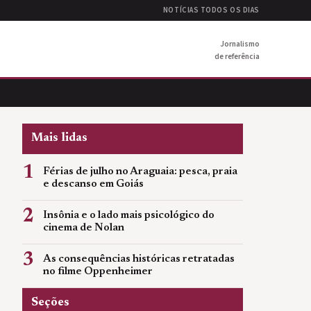
NOTÍCIAS TODOS OS DIAS
Jornalismo
de referência
Mais lidas
1
Férias de julho no Araguaia: pesca, praia
e descanso em Goiás
2
Insônia e o lado mais psicológico do
cinema de Nolan
3
As consequências históricas retratadas
no filme Oppenheimer
Seções