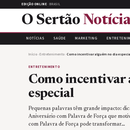
EDIÇÃO ONLINE
· BRASIL
O Sertão
Notícia
NOTÍCIAS
SAÚDE
MARKETING
ENTRETENI
Início
›
Entretenimento
›
Como incentivar alguém no dia especia
ENTRETENIMENTO
Como incentivar 
especial
Pequenas palavras têm grande impacto: dic
Aniversário com Palavra de Força que moti
com Palavra de Força pode transformar…