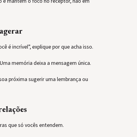
ço e mantêm o foco no receptor, não em
xagerar
cê é incrível”, explique por que acha isso.
Uma memória deixa a mensagem única.
essoa próxima sugerir uma lembrança ou
relações
iras que só vocês entendem.